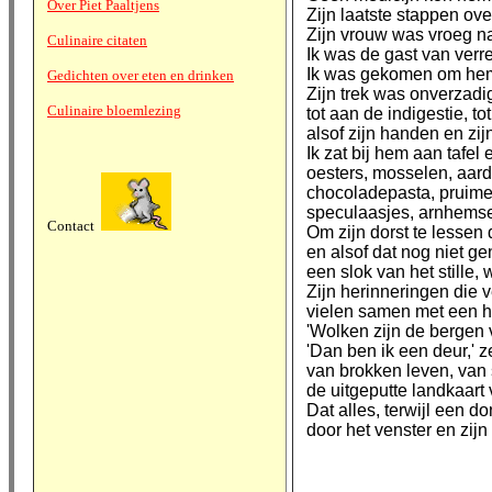
Over Piet Paaltjens
Zijn laatste stappen ov
Zijn vrouw was vroeg n
Culinaire citaten
Ik was de gast van verre
Ik was gekomen om hem 
Gedichten over eten en drinken
Zijn trek was onverzadig
Culinaire bloemlezing
tot aan de indigestie, t
alsof zijn handen en zi
Ik zat bij hem aan tafel 
oesters, mosselen, aard
chocoladepasta, pruimen
speculaasjes, arnhemse 
Contact
Om zijn dorst te lessen d
en alsof dat nog niet g
een slok van het stille
Zijn herinneringen die 
vielen samen met een h
'Wolken zijn de bergen 
'Dan ben ik een deur,' z
van brokken leven, van 
de uitgeputte landkaart 
Dat alles, terwijl een 
door het venster en zijn