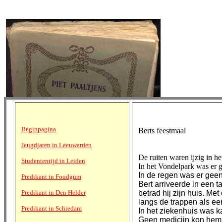
Beginpagina
Berts feestmaal
Jeugdjaren in Leeuwarden
De ruiten waren ijzig in he
Studententijd in Leiden
In het Vondelpark was er g
In de regen was er geen
Predikant in Foudgum
Bert arriveerde in een 
Predikant in Den Helder
betrad hij zijn huis. Met
langs de trappen als ee
Predikant in Schiedam
In het ziekenhuis was k
Geen medicijn kon hem