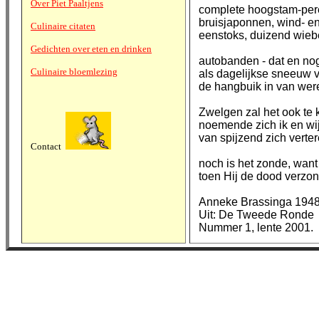
Over Piet Paaltjens
complete hoogstam-pere
bruisjaponnen, wind- en
Culinaire citaten
eenstoks, duizend wieb
Gedichten over eten en drinken
autobanden - dat en nog
Culinaire bloemlezing
als dagelijkse sneeuw v
de hangbuik in van were
Zwelgen zal het ook te k
noemende zich ik en wij
van spijzend zich verter
Contact
noch is het zonde, want 
toen Hij de dood verzon
Anneke Brassinga 194
Uit: De Tweede Ronde
Nummer 1, lente 2001.