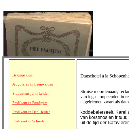
Beginpagina
Dagschotel à la Schopenh
Jeugdjaren in Leeuwarden
Struise moordenaars, recla
Studententijd in Leiden
van legse loopeenden in rep
nagelriemen zwart als dame
Predikant in Foudgum
Predikant in Den Helder
koddebeierseelt, Karel
van korstmos en frituur,
Predikant in Schiedam
uit de tijd der Batavier